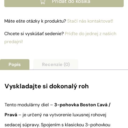
Pridať do košíka
3-
pohovka
Boston
Máte ešte otázky k produktu?
Stačí nás kontaktovať!
Ľavá
/
Chcete si vyskúšať sedenie?
Príďte do jednej z našich
Pravá
predajní!
Popis
Recenzie (0)
Vyskladajte si dokonalý roh
Tento modulárny diel –
3-pohovka Boston Ľavá /
Pravá
– je určený na vytvorenie luxusnej rohovej
sedacej súpravy. Spojením s klasickou 3-pohovkou