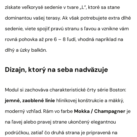
získate veľkorysé sedenie v tvare „L“, ktoré sa stane
dominantou vašej terasy. Ak však potrebujete extra dlhé
sedenie, viete spojiť pravú stranu s ľavou a vznikne vám
rovná pohovka až pre 6 – 8 ľudí, vhodná napríklad na
dlhý a úzky balkón.
Dizajn, ktorý na seba nadväzuje
Modul si zachováva charakteristické črty série Boston:
jemné, zaoblené línie
hliníkovej konštrukcie a mäkký,
moderný vzhľad. Rám vo farbe
Mokka / Champagner
je
na ľavej alebo pravej strane ukončený elegantnou
podrúčkou, zatiaľ čo druhá strana je pripravená na