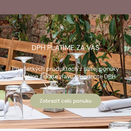
DPH PLATÍME ZA VÁS
Pri všetkých produktoch z našej ponuky
aktuálne získate zľavu v hodnote DPH
Zobraziť celú ponuku