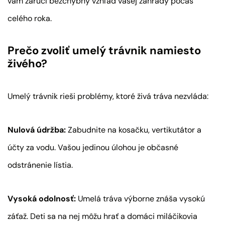
vám zaručí bezchybný vzhľad vašej záhrady počas
celého roka.
Prečo zvoliť umelý trávnik namiesto
živého?
Umelý trávnik rieši problémy, ktoré živá tráva nezvláda:
Nulová údržba:
Zabudnite na kosačku, vertikutátor a
účty za vodu. Vašou jedinou úlohou je občasné
odstránenie lístia.
Vysoká odolnosť:
Umelá tráva výborne znáša vysokú
záťaž. Deti sa na nej môžu hrať a domáci miláčikovia