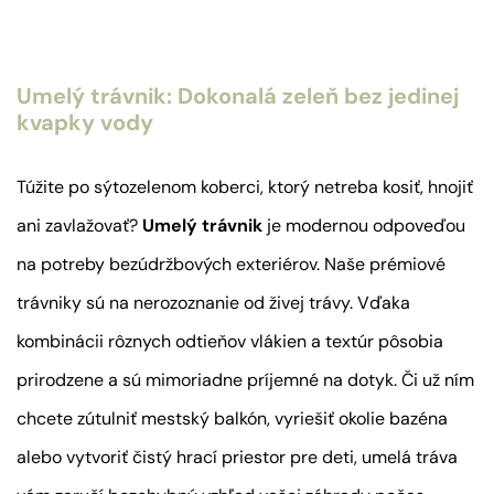
Umelý trávnik: Dokonalá zeleň bez jedinej
kvapky vody
Túžite po sýtozelenom koberci, ktorý netreba kosiť, hnojiť
ani zavlažovať?
Umelý trávnik
je modernou odpoveďou
na potreby bezúdržbových exteriérov. Naše prémiové
trávniky sú na nerozoznanie od živej trávy. Vďaka
kombinácii rôznych odtieňov vlákien a textúr pôsobia
prirodzene a sú mimoriadne príjemné na dotyk. Či už ním
chcete zútulniť mestský balkón, vyriešiť okolie bazéna
alebo vytvoriť čistý hrací priestor pre deti, umelá tráva