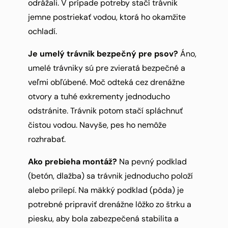
odrážali. V prípade potreby stačí trávnik
jemne postriekať vodou, ktorá ho okamžite
ochladí.
Je umelý trávnik bezpečný pre psov?
Áno,
umelé trávniky sú pre zvieratá bezpečné a
veľmi obľúbené. Moč odteká cez drenážne
otvory a tuhé exkrementy jednoducho
odstránite. Trávnik potom stačí spláchnuť
čistou vodou. Navyše, pes ho nemôže
rozhrabať.
Ako prebieha montáž?
Na pevný podklad
(betón, dlažba) sa trávnik jednoducho položí
alebo prilepí. Na mäkký podklad (pôda) je
potrebné pripraviť drenážne lôžko zo štrku a
piesku, aby bola zabezpečená stabilita a