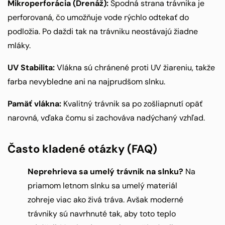
Mikroperforácia (Drenáž):
Spodná strana trávnika je
perforovaná, čo umožňuje vode rýchlo odtekať do
podložia. Po daždi tak na trávniku neostávajú žiadne
mláky.
UV Stabilita:
Vlákna sú chránené proti UV žiareniu, takže
farba nevybledne ani na najprudšom slnku.
Pamäť vlákna:
Kvalitný trávnik sa po zošliapnutí opäť
narovná, vďaka čomu si zachováva nadýchaný vzhľad.
Často kladené otázky (FAQ)
Neprehrieva sa umelý trávnik na slnku?
Na
priamom letnom slnku sa umelý materiál
zohreje viac ako živá tráva. Avšak moderné
trávniky sú navrhnuté tak, aby toto teplo