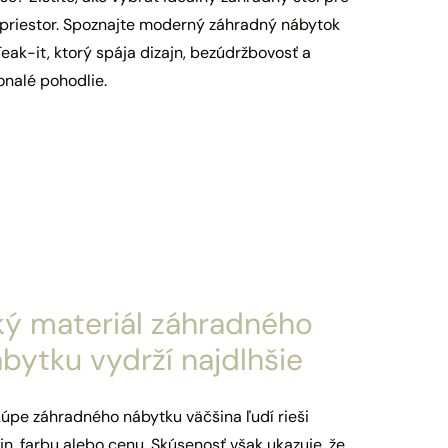
 priestor. Spoznajte moderný záhradný nábytok
eak-it, ktorý spája dizajn, bezúdržbovosť a
onalé pohodlie.
ý materiál záhradného
bytku vydrží najdlhšie
kúpe záhradného nábytku väčšina ľudí rieši
jn, farbu alebo cenu. Skúsenosť však ukazuje, že