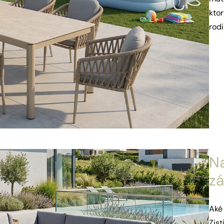
ktor
rodi
Na
z
Aké
Zist