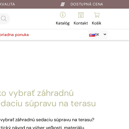
KVALITA
DOSTUPNÁ CENA
Katalóg
Kontakt
Košík
oriadna ponuka
SK
ko vybrať záhradnú
daciu súpravu na terasu
 vybrať záhradnú sedaciu súpravu na terasu?
tický návod na výber veľkosti, materiálu,