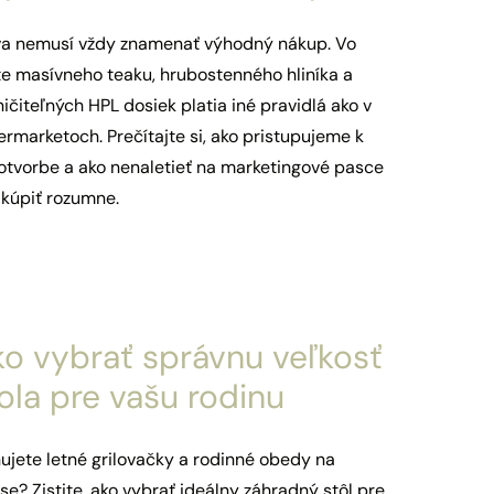
va nemusí vždy znamenať výhodný nákup. Vo
te masívneho teaku, hrubostenného hliníka a
ičiteľných HPL dosiek platia iné pravidlá ako v
rmarketoch. Prečítajte si, ako pristupujeme k
otvorbe a ako nenaletieť na marketingové pasce
akúpiť rozumne.
o vybrať správnu veľkosť
ola pre vašu rodinu
ujete letné grilovačky a rodinné obedy na
se? Zistite, ako vybrať ideálny záhradný stôl pre