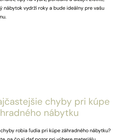
ý nábytok vydrží roky a bude ideálny pre vašu
nu.
jčastejšie chyby pri kúpe
áhradného nábytku
 chyby robia ľudia pri kúpe záhradného nábytku?
ite, na čo si dať pozor pri výbere materiálu,