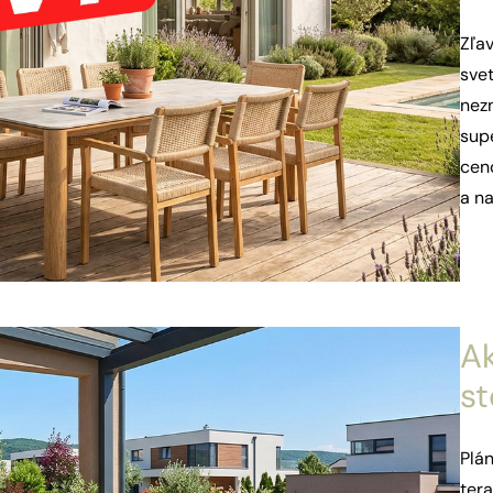
Zľa
sve
nezn
supe
cen
a n
Ak
st
Plán
tera