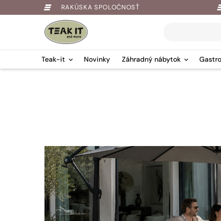
RAKÚSKA SPOLOČNOSŤ
Products
search
Teak-it
Novinky
Záhradný nábytok
Gastro
Springe
zum
Inhalt