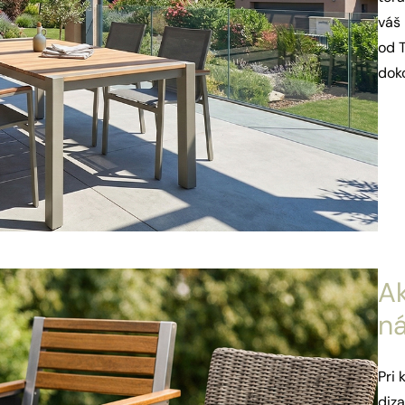
váš
od T
dok
Ak
ná
Pri 
diza