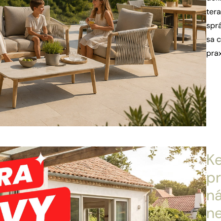
ter
sprá
sa c
prax
Ke
p
ná
ne