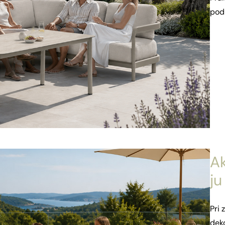
pod
Ak
ju
Pri 
deko