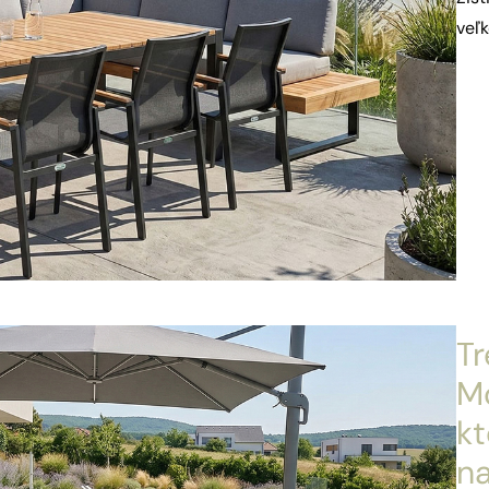
veľk
Tr
M
kt
na