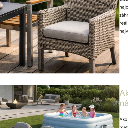
najd
záhr
reá
najv
A
ná
Ako
mate