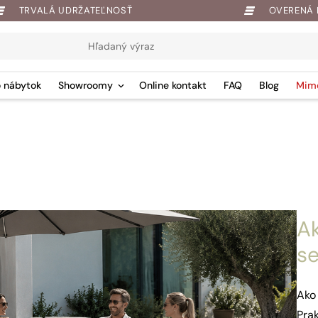
TRVALÁ UDRŽATEĽNOSŤ
OVERENÁ 
 nábytok
Showroomy
Online kontakt
FAQ
Blog
Mim
A
se
Ako
Prak