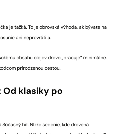
ka je ťažká. To je obrovská výhoda, ak bývate na
osunie ani neprevrátila.
okému obsahu olejov drevo „pracuje“ minimálne.
škodcom prirodzenou cestou.
: Od klasiky po
:
Súčasný hit. Nízke sedenie, kde drevená