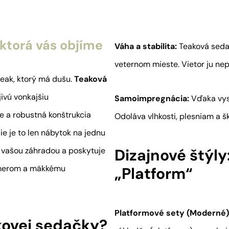
 ktorá vás objíme
Váha a stabilita:
Teaková sedač
veternom mieste. Vietor ju nep
 teak, ktorý má dušu.
Teaková
ivú vonkajšiu
Samoimpregnácia:
Vďaka vys
e a robustná konštrukcia
Odoláva vlhkosti, plesniam a 
e je to len nábytok na jednu
 vašou záhradou a poskytuje
Dizajnové štýly
zmerom a mäkkému
„Platform“
Platformové sety (Moderné)
kovej sedačky?