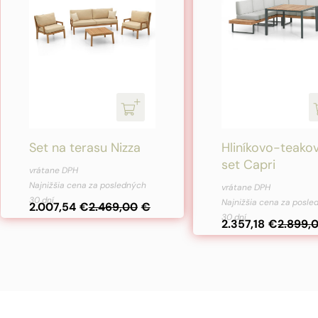
Set na terasu Nizza
Hliníkovo-teako
set Capri
Pôvodná
Aktuálna
vrátane DPH
Pôvodná
Aktuálna
cena
cena
Najnižšia cena za posledných
vrátane DPH
30 dní
cena
cena
Najnižšia cena za posl
bola:
je:
2.007,54
€
2.469,00
€
30 dní
bola:
je:
2.357,18
€
2.899,
2.469,00€.
2.007,54€.
2.899,00€.
2.357,18€.