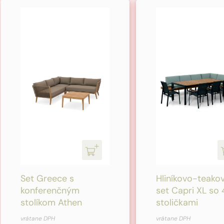
Set Greece s
Hliníkovo-teako
konferenčným
set Capri XL so 
stolíkom Athen
stoličkami
Pôvodná
Aktuálna
vrátane DPH
vrátane DPH