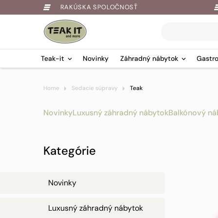
RAKÚSKA SPOLOČNOSŤ
Products
search
Teak-it
Novinky
Záhradný nábytok
Gastro
Springe
Home
Sedacie súpravy
Teak
zum
Inhalt
Novinky
Luxusný záhradný nábytok
Balkónový ná
Kategórie
Novinky
Luxusný záhradný nábytok