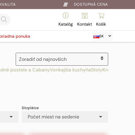
KVALITA
DOSTUPNÁ CENA
Katalóg
Kontakt
Košík
oriadna ponuka
SK
adné postele a Cabany
Vonkajšia kuchyňa
Stoly
Kreslá a stolič
Počet miest na sedenie