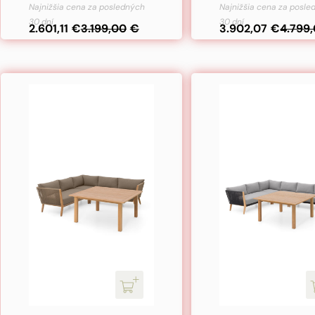
cena
cena
Najnižšia cena za posledných
Najnižšia cena za posl
30 dní
30 dní
bola:
je:
2.601,11
€
3.199,00
€
3.902,07
€
4.799
4.799,00€.
3.902,07€.