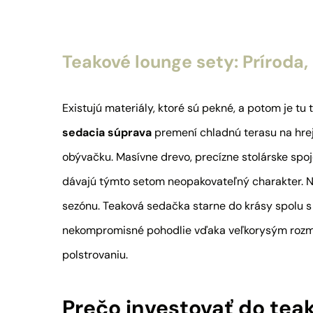
Teakové lounge sety: Príroda,
Existujú materiály, ktoré sú pekné, a potom je tu
sedacia súprava
premení chladnú terasu na hrej
obývačku. Masívne drevo, precízne stolárske spoj
dávajú týmto setom neopakovateľný charakter. Ni
sezónu. Teaková sedačka starne do krásy spolu s
nekompromisné pohodlie vďaka veľkorysým ro
polstrovaniu.
Prečo investovať do tea