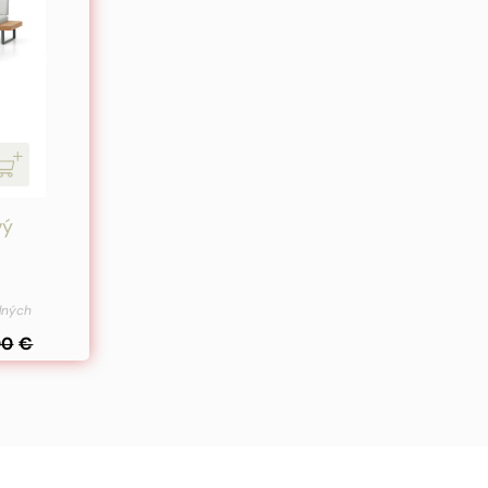
vý
edných
00
€