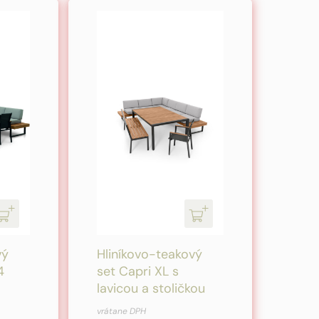
vý
Hliníkovo-teakový
4
set Capri XL s
lavicou a stoličkou
Pôvodná
Aktuálna
vrátane DPH