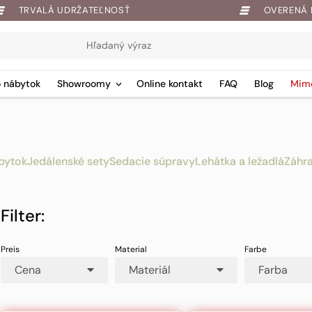
TRVALÁ UDRŽATEĽNOSŤ
OVERENÁ 
 nábytok
Showroomy
Online kontakt
FAQ
Blog
Mim
bytok
Jedálenské sety
Sedacie súpravy
Lehátka a ležadlá
Záhr
Filter:
Cena
Materiál
Farba