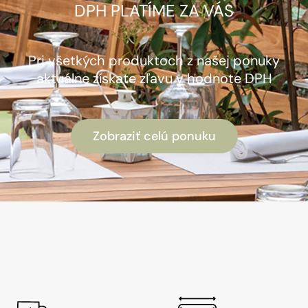
DPH PLATÍME ZA VÁS
Pri všetkých produktoch z našej ponuky
aktuálne získate zľavu v hodnote DPH
Zobraziť celú ponuku