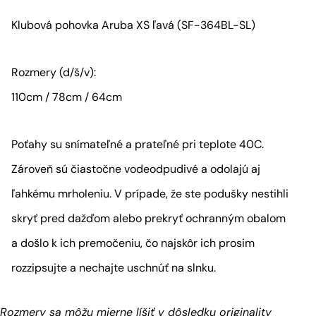
Klubová pohovka Aruba XS ľavá (SF-364BL-SL)
Rozmery (d/š/v):
110cm / 78cm / 64cm
Poťahy su snímateľné a prateľné pri teplote 40C.
Zároveň sú čiastočne vodeodpudivé a odolajú aj
ľahkému mrholeniu. V prípade, že ste podušky nestihli
skryť pred dažďom alebo prekryť ochranným obalom
a došlo k ich premočeniu, čo najskôr ich prosim
rozzipsujte a nechajte uschnúť na slnku.
Rozmery sa môžu mierne líšiť v dôsledku originality