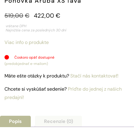
Pohovka Aruba XS ľavá
Pôvodná
Aktuálna
519,00
€
422,00
€
cena
cena
vrátane DPH
Najnižšia cena za posledných 30 dní
bola:
je:
Viac info o produkte
519,00€.
422,00€.
Čoskoro opäť dostupné
(predobjednať e-mailom)
Máte ešte otázky k produktu?
Stačí nás kontaktovať!
Chcete si vyskúšať sedenie?
Príďte do jednej z našich
predajní!
Popis
Recenzie (0)