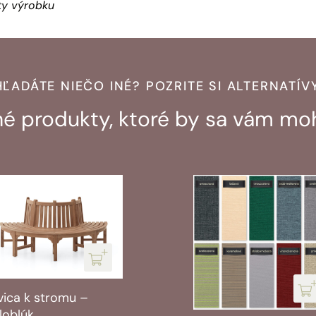
ity výrobku
HĽADÁTE NIEČO INÉ? POZRITE SI ALTERNATÍVY
 produkty, ktoré by sa vám moh
vica k stromu –
loblúk