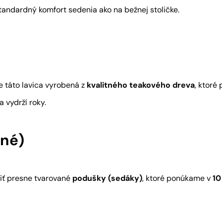
andardný komfort sedenia ako na bežnej stoličke.
e táto lavica vyrobená z
kvalitného teakového dreva
, ktoré
a vydrží roky.
ľné)
piť presne tvarované
podušky (sedáky)
, ktoré ponúkame v
10