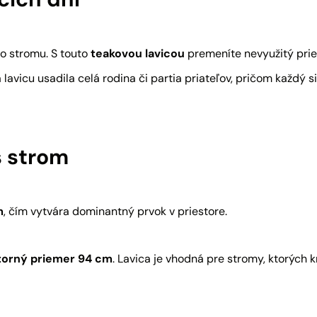
ho stromu. S touto
teakovou lavicou
premeníte nevyužitý prie
lavicu usadila celá rodina či partia priateľov, pričom každý s
š strom
m
, čím vytvára dominantný prvok v priestore.
torný priemer 94 cm
. Lavica je vhodná pre stromy, ktorých