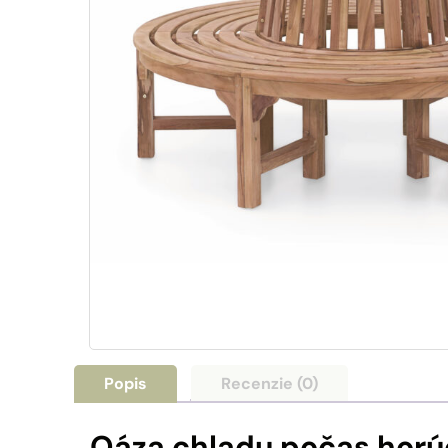
Popis
Recenzie (0)
Oáza chladu počas horú