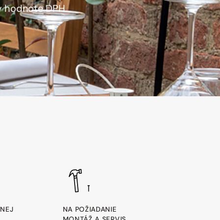
 v hodnote DPH
ANEJ
NA POŽIADANIE
MONTÁŽ A SERVIS