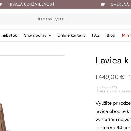
TRVALÁ UDRŽATEĽNOSŤ
OVERENÁ 
 nábytok
Showroomy
Online kontakt
FAQ
Blog
Mim
Lavica k
Pôvodná
Aktuálna
1.449,00
€
cena
cena
vrátane DPH
Najnižšia cena za po
bola:
je:
Využite prirodze
1.449,00€.
1.178,18€.
lavica obopne k
výhľadom na vše
priemeru 94 cm