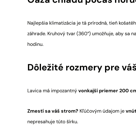
Najlepšia klimatizácia je tá prírodná, tieň košaté
záhrade. Kruhový tvar (360°) umožňuje, aby sa na 
hodinu.
Dôležité rozmery pre vá
Lavica má impozantný
vonkajší priemer 200 c
Zmestí sa váš strom?
Kľúčovým údajom je
vnú
nepresahuje túto šírku.