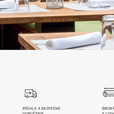
Pri všetkých 
RÝCHLE A BEZPEČNÉ
ŠIROK
DORUČENIE
S 1 0