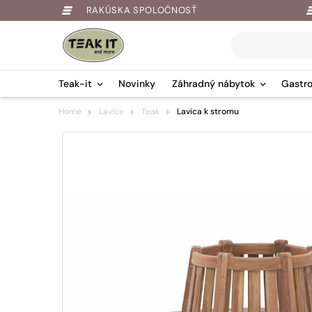
RAKÚSKA SPOLOČNOSŤ
Products
search
Teak-it
Novinky
Záhradný nábytok
Gastro
Springe
Home
Lavice
Teak
Lavica k stromu
zum
Inhalt