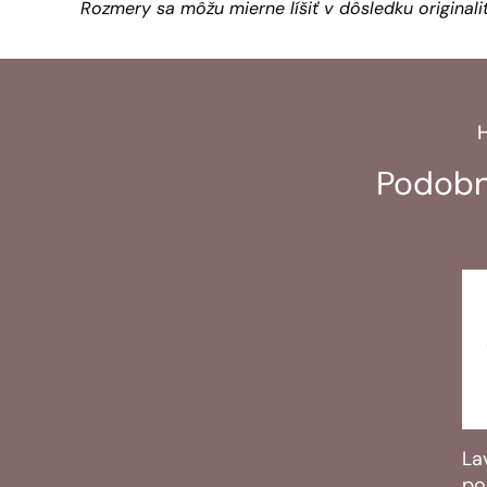
Rozmery sa môžu mierne líšiť v dôsledku original
Podobné
La
po