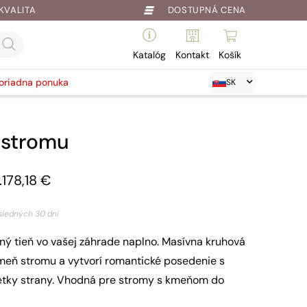
KVALITA
DOSTUPNÁ CENA
Katalóg
Kontakt
Košík
oriadna ponuka
SK
 stromu
1.178,18
€
sledných 30 dní
ný tieň vo vašej záhrade naplno. Masívna kruhová
meň stromu a vytvorí romantické posedenie s
tky strany. Vhodná pre stromy s kmeňom do
.