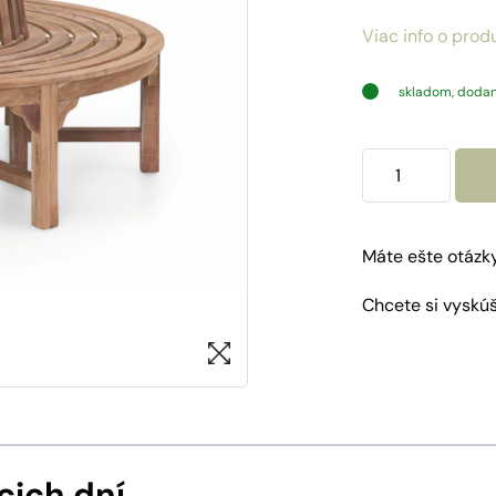
Viac info o prod
skladom, dodan
množstvo
Lavica
k
stromu
Máte ešte otázk
Chcete si vyskú
cich dní