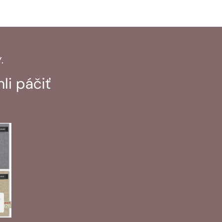
.
li páčiť