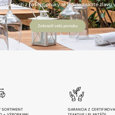
produktoch z našej ponuky aktuálne získate zľavu
Zobraziť celú ponuku
Ý SORTIMENT
GARANCIA Z CERTIFIKOV
00 + VÝROBKAMI
TEAKOVEJ PLANTÁŽE