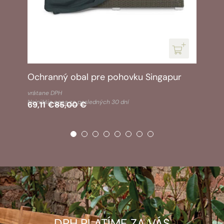
Ochranný obal pre pohovku Singapur
Pôvodná
Aktuálna
vrátane DPH
cena
cena
Najnižšia cena za posledných 30 dní
69,11
€
85,00
€
bola:
je:
85,00€.
69,11€.
DPH PLATÍME ZA VÁS