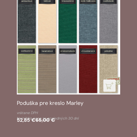
Poduška pre kreslo Marley
vrátane DPH
Najnižšia cena za posledných 30 dní
52,85
€
65,00
€