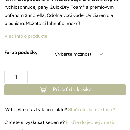
rýchloschnúcej peny QuickDry Foam® a prémiovým
poťahom Sunbrella. Odolná voči vode, UV žiareniu a
plesniam. Môžete si ľahnúť aj mokrí!
Viac info o produkte
Farba podušky
množstvo
Poduška
Pridať do košíka
Quickdry
Sunbrella
pre
Máte ešte otázky k produktu?
Stačí nás kontaktovať!
ležadlo
Laguna
Chcete si vyskúšať sedenie?
Príďte do jednej z našich