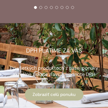
DPH PLATÍME ZA VÁS
Pri všetkých produktoch z našej ponuky
aktuálne získate zľavu v hodnote DPH
Zobraziť celú ponuku