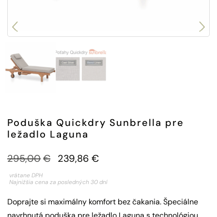
Poduška Quickdry Sunbrella pre
ležadlo Laguna
295,00
€
239,86
€
vrátane DPH
Najnižšia cena za posledných 30 dní
Doprajte si maximálny komfort bez čakania. Špeciálne
navrhnutá poduška pre ležadlo Laguna s technológiou