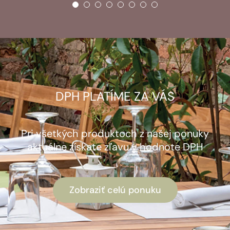
DPH PLATÍME ZA VÁS
Pri všetkých produktoch z našej ponuky
aktuálne získate zľavu v hodnote DPH
Zobraziť celú ponuku