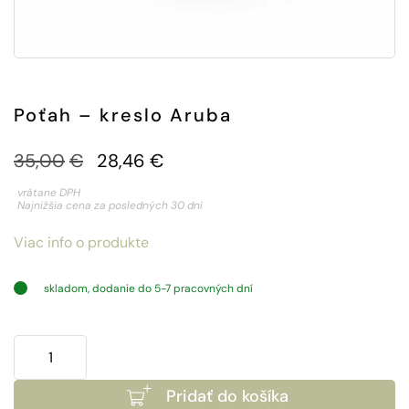
Poťah – kreslo Aruba
Pôvodná
Aktuálna
35,00
€
28,46
€
cena
cena
vrátane DPH
Najnižšia cena za posledných 30 dní
bola:
je:
Viac info o produkte
35,00€.
28,46€.
skladom, dodanie do 5-7 pracovných dní
množstvo
Poťah
Pridať do košíka
-