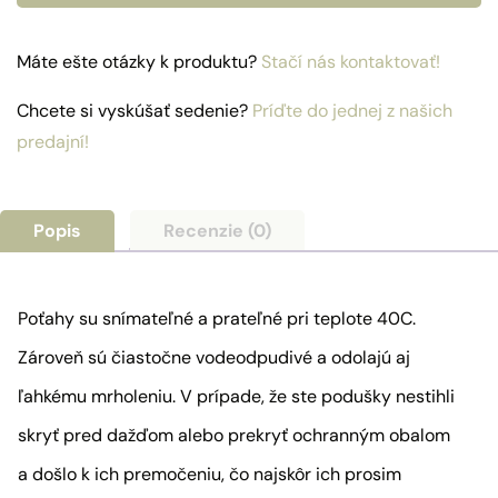
kreslo
Aruba
Máte ešte otázky k produktu?
Stačí nás kontaktovať!
Chcete si vyskúšať sedenie?
Príďte do jednej z našich
predajní!
Popis
Recenzie (0)
Poťahy su snímateľné a prateľné pri teplote 40C.
Zároveň sú čiastočne vodeodpudivé a odolajú aj
ľahkému mrholeniu. V prípade, že ste podušky nestihli
skryť pred dažďom alebo prekryť ochranným obalom
a došlo k ich premočeniu, čo najskôr ich prosim