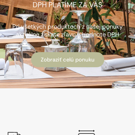
DPH PLATÍME ZA VÁS
Pri všetkých produktoch z našej ponuky
aktuálne získate zľavu v hodnote DPH
Zobraziť celú ponuku