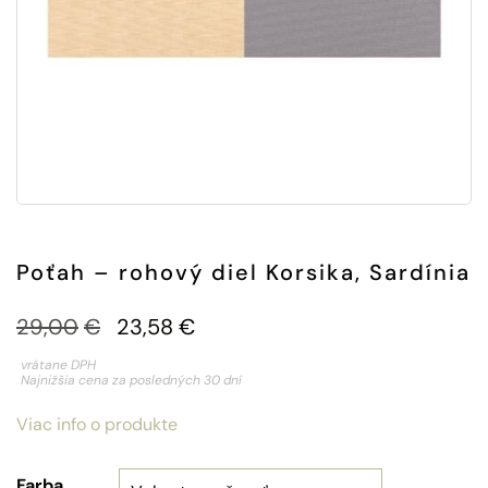
Poťah – rohový diel Korsika, Sardínia
29,00
€
23,58
€
vrátane DPH
Najnižšia cena za posledných 30 dní
Viac info o produkte
Farba