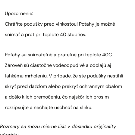
Upozornenie:
Chráňte podušky pred vlhkosťou! Poťahy je možné
snímať a prať pri teplote 40 stupňov.
Poťahy su snímateľné a prateľné pri teplote 40C.
Zároveň sú čiastočne vodeodpudivé a odolajú aj
ľahkému mrholeniu. V prípade, že ste podušky nestihli
skryť pred dažďom alebo prekryť ochranným obalom
a došlo k ich premočeniu, čo najskôr ich prosim
rozzipsujte a nechajte uschnúť na slnku.
Rozmery sa môžu mierne líšiť v dôsledku originality
výrobku