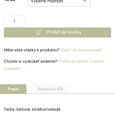
množstvo
Poťah
Pridať do košíka
-
rohový
diel
Máte ešte otázky k produktu?
Stačí nás kontaktovať!
Korsika,
Sardínia
Chcete si vyskúšať sedenie?
Príďte do jednej z našich
predajní!
Popis
Recenzie (0)
Farby: béžová, striebornošedá