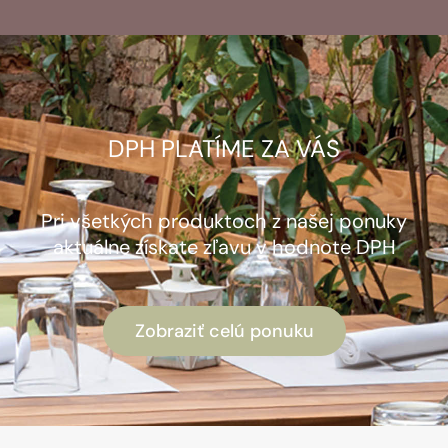
DPH PLATÍME ZA VÁS
Pri všetkých produktoch z našej ponuky
aktuálne získate zľavu v hodnote DPH
Zobraziť celú ponuku