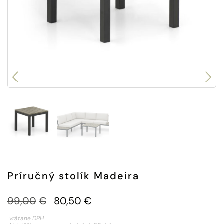
Príručný stolík Madeira
Pôvodná
Aktuálna
99,00
€
80,50
€
cena
cena
vrátane DPH