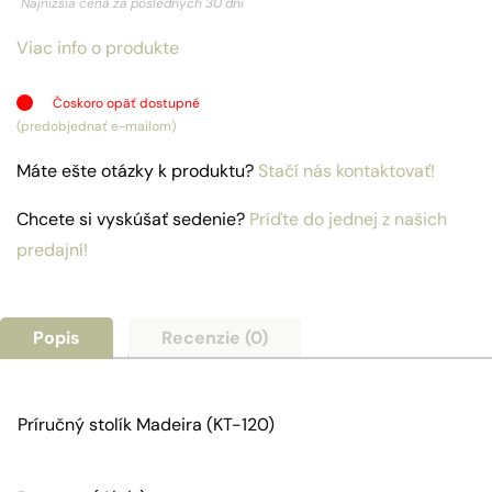
Najnižšia cena za posledných 30 dní
bola:
je:
Viac info o produkte
99,00€.
80,50€.
Čoskoro opäť dostupné
(predobjednať e-mailom)
Máte ešte otázky k produktu?
Stačí nás kontaktovať!
Chcete si vyskúšať sedenie?
Príďte do jednej z našich
predajní!
Popis
Recenzie (0)
Príručný stolík Madeira (KT-120)