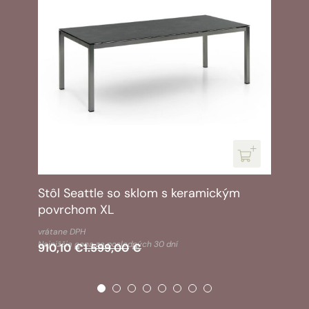
Stôl Seattle so sklom s keramickým
povrchom XL
Pôvodná
Aktuálna
vrátane DPH
cena
cena
Najnižšia cena za posledných 30 dní
910,10
€
1.599,00
€
bola:
je:
1.599,00€.
910,10€.