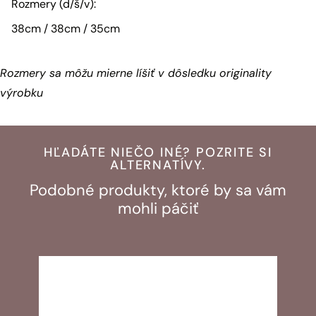
Rozmery (d/š/v):
38cm / 38cm / 35cm
Rozmery sa môžu mierne líšiť v dôsledku originality
výrobku
HĽADÁTE NIEČO INÉ? POZRITE SI
ALTERNATÍVY.
Podobné produkty, ktoré by sa vám
mohli páčiť