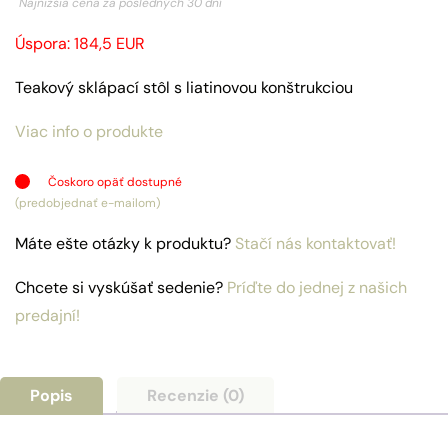
Najnižšia cena za posledných 30 dní
bola:
je:
Úspora: 184,5 EUR
369,00€.
300,03€.
Teakový sklápací stôl s liatinovou konštrukciou
Viac info o produkte
Čoskoro opäť dostupné
(predobjednať e-mailom)
Máte ešte otázky k produktu?
Stačí nás kontaktovať!
Chcete si vyskúšať sedenie?
Príďte do jednej z našich
predajní!
Popis
Recenzie (0)