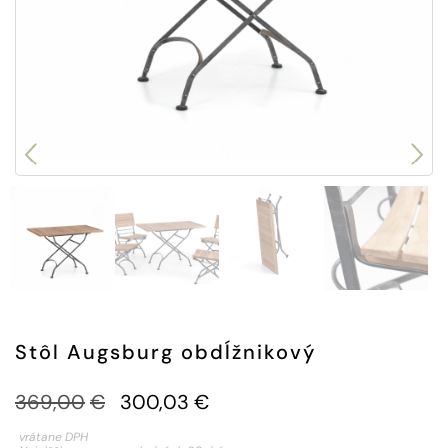
Stôl Augsburg obdĺžnikový
Pôvodná
Aktuálna
369,00
€
300,03
€
cena
cena
vrátane DPH