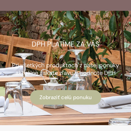
DPH PLATÍME ZA VÁS
Pri všetkých produktoch z našej ponuky
aktuálne získate zľavu v hodnote DPH
Zobraziť celú ponuku