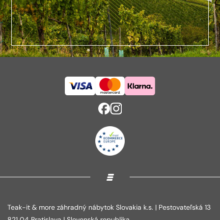
Teak-it & more záhradný nábytok Slovakia k.s. | Pestovateľská 13
821 04 Bratislava | Slovenská republika