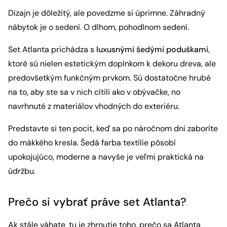
Dizajn je dôležitý, ale povedzme si úprimne. Záhradný
nábytok je o sedení. O dlhom, pohodlnom sedení.
Set Atlanta prichádza s
luxusnými šedými poduškami
,
ktoré sú nielen estetickým doplnkom k dekoru dreva, ale
predovšetkým funkčným prvkom. Sú dostatočne hrubé
na to, aby ste sa v nich cítili ako v obývačke, no
navrhnuté z materiálov vhodných do exteriéru.
Predstavte si ten pocit, keď sa po náročnom dni zaboríte
do mäkkého kresla. Šedá farba textílie pôsobí
upokojujúco, moderne a navyše je veľmi praktická na
údržbu.
Prečo si vybrať práve set Atlanta?
Ak stále váhate, tu je zhrnutie toho, prečo sa Atlanta