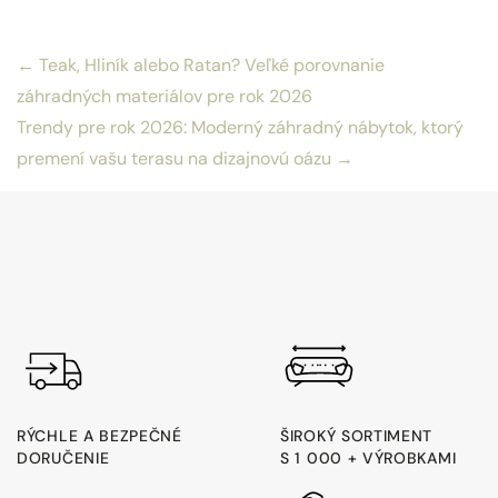
Navigácia
← Teak, Hliník alebo Ratan? Veľké porovnanie
v
záhradných materiálov pre rok 2026
článku
Trendy pre rok 2026: Moderný záhradný nábytok, ktorý
premení vašu terasu na dizajnovú oázu →
RÝCHLE A BEZPEČNÉ
ŠIROKÝ SORTIMENT
DORUČENIE
S 1 000 + VÝROBKAMI