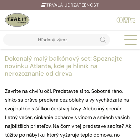
TRVALÁ UDRŽATEĽNOSŤ
Products
Springe
search
zum
Inhalt
Dokonalý malý balkónový set: Spoznajte
novinku Atlanta, kde je hliník na
nerozoznanie od dreva
Zavrite na chvíľu oči. Predstavte si to. Sobotné ráno,
slnko sa práve prediera cez oblaky a vy vychádzate na
svoj balkón s šálkou čerstvej kávy. Alebo iný scenár.
Letný večer, cinkanie pohárov s vínom a smiech vašich
najbližších priateľov. Na čom v tej predstave sedíte? Ak
túžite po nábytku, ktorý vyžaruje teplo domova, no