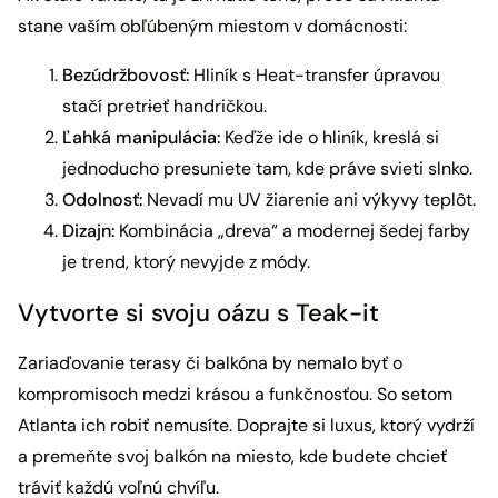
stane vaším obľúbeným miestom v domácnosti:
Bezúdržbovosť:
Hliník s Heat-transfer úpravou
stačí pretr
i
eť handričkou.
Ľahká manipulácia:
Keďže ide o hliník, kreslá si
jednoducho presuniete tam, kde práve svieti slnko.
Odolnosť:
Nevadí mu UV žiarenie ani výkyvy teplôt.
Dizajn:
Kombinácia „dreva“ a modernej šedej farby
je trend, ktorý nevyjde z módy.
Vytvorte si svoju oázu s Teak-it
Zariaďovanie terasy či balkóna by nemalo byť o
kompromisoch medzi krásou a funkčnosťou. So setom
Atlanta ich robiť nemusíte. Doprajte si luxus, ktorý vydrží
a premeňte svoj balkón na miesto, kde budete chcieť
tráviť každú voľnú chvíľu.