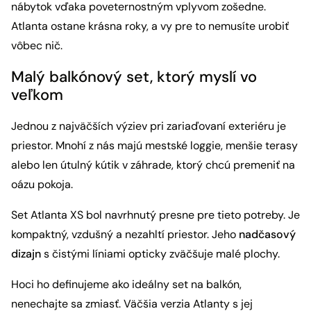
nábytok vďaka poveternostným vplyvom zošedne.
Atlanta ostane krásna roky, a vy pre to nemusíte urobiť
vôbec nič.
Malý balkónový set, ktorý myslí vo
veľkom
Jednou z najväčších výziev pri zariaďovaní exteriéru je
priestor. Mnohí z nás majú mestské loggie, menšie terasy
alebo len útulný kútik v záhrade, ktorý chcú premeniť na
oázu pokoja.
Set Atlanta XS bol navrhnutý presne pre tieto potreby. Je
kompaktný, vzdušný a nezahltí priestor. Jeho
nadčasový
dizajn
s čistými líniami opticky zväčšuje malé plochy.
Hoci ho definujeme ako ideálny set na balkón,
nenechajte sa zmiasť. Väčšia verzia Atlanty s jej