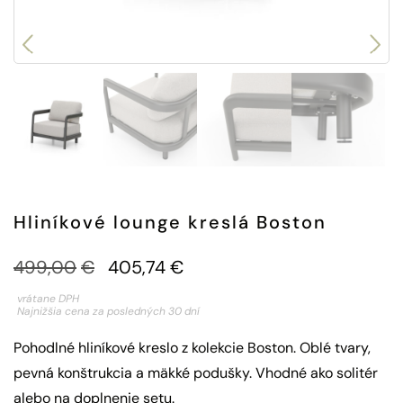
Hliníkové lounge kreslá Boston
499,00
€
405,74
€
vrátane DPH
Najnižšia cena za posledných 30 dní
Pohodlné hliníkové kreslo z kolekcie Boston. Oblé tvary,
pevná konštrukcia a mäkké podušky. Vhodné ako solitér
alebo na doplnenie setu.