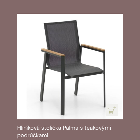
íková stolička Palma s teakovými
Kreslo
účkami
Pôvod
Aktuál
vrátane 