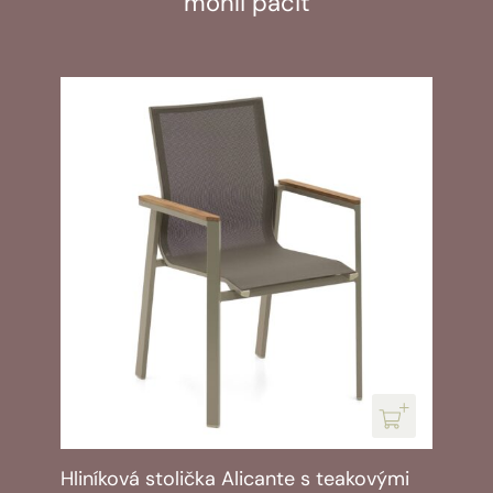
mohli páčiť
lička Alicante s teakovými
Hliníková stol