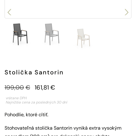
Stolička Santorin
199,00
€
161,81
€
vrátane DPH
Najnižšia cena za posledných 30 dní
Pohodlie, ktoré cítiť.
Stohovateľná stolička Santorin vyniká extra vysokým