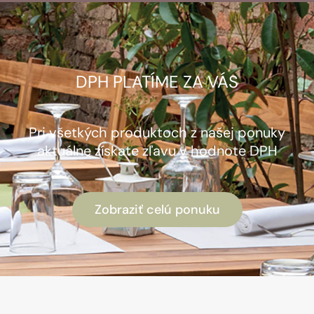
DPH PLATÍME ZA VÁS
Pri všetkých produktoch z našej ponuky
aktuálne získate zľavu v hodnote DPH
Zobraziť celú ponuku