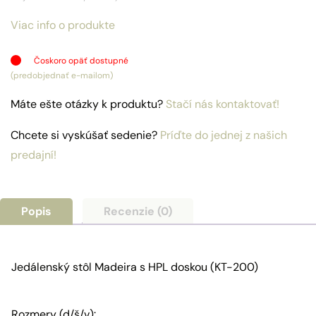
bola:
je:
Viac info o produkte
459,00€.
373,21€.
Čoskoro opäť dostupné
(predobjednať e-mailom)
Máte ešte otázky k produktu?
Stačí nás kontaktovať!
Chcete si vyskúšať sedenie?
Príďte do jednej z našich
predajní!
Popis
Recenzie (0)
Jedálenský stôl Madeira s HPL doskou (KT-200)
Rozmery (d/š/v):