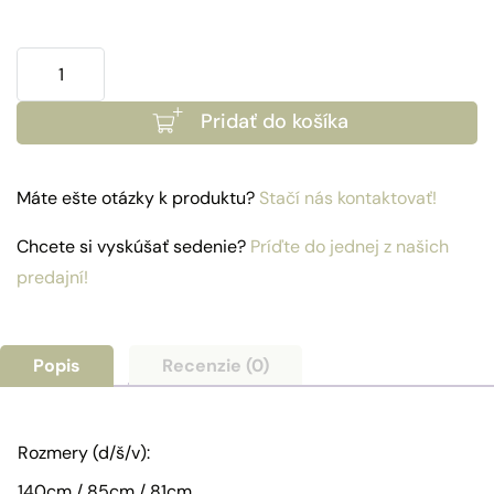
množstvo
Ochranný
Pridať do košíka
obal
-
pohovka
Máte ešte otázky k produktu?
Stačí nás kontaktovať!
Kapstadt
Chcete si vyskúšať sedenie?
Príďte do jednej z našich
predajní!
Popis
Recenzie (0)
Rozmery (d/š/v):
140cm / 85cm / 81cm