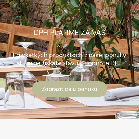
DPH PLATÍME ZA VÁS
Pri všetkých produktoch z našej ponuky
aktuálne získate zľavu v hodnote DPH
Zobraziť celú ponuku