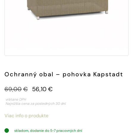
Ochranný obal – pohovka Kapstadt
Pôvodná
Aktuálna
69,00
€
56,10
€
cena
cena
vrátane DPH
Najnižšia cena za posledných 30 dní
bola:
je:
Viac info o produkte
69,00€.
56,10€.
skladom, dodanie do 5-7 pracovných dní