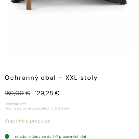
Ochranný obal – XXL stoly
Pôvodná
Aktuálna
159,00
€
129,28
€
cena
cena
vrátane DPH
Najnižšia cena za posledných 30 dní
bola:
je:
Viac info o produkte
159,00€.
129,28€.
skladom, dodanie do 5-7 pracovných dní