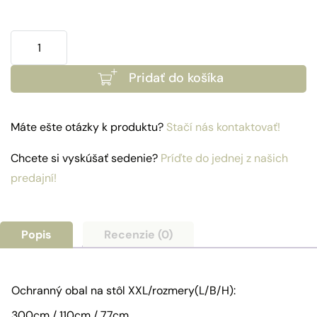
množstvo
Ochranný
Pridať do košíka
obal
-
XXL
Máte ešte otázky k produktu?
Stačí nás kontaktovať!
stoly
Chcete si vyskúšať sedenie?
Príďte do jednej z našich
predajní!
Popis
Recenzie (0)
Ochranný obal na stôl XXL/rozmery(L/B/H):
300cm / 110cm / 77cm