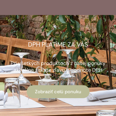
DPH PLATÍME ZA VÁS
Pri všetkých produktoch z našej ponuky
aktuálne získate zľavu v hodnote DPH
Zobraziť celú ponuku