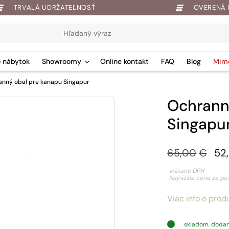
TRVALÁ UDRŽATEĽNOSŤ
OVERENÁ 
 nábytok
Showroomy
Online kontakt
FAQ
Blog
Mim
anný obal pre kanapu Singapur
Ochrann
Singapu
Pôvodná
Aktuálna
65,00
€
52
cena
cena
vrátane DPH
Najnižšia cena za po
bola:
je:
Viac info o prod
65,00€.
52,85€.
skladom, dodan