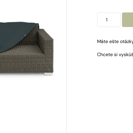
množstvo
Ochranný
obal
pre
Máte ešte otázk
kanapu
Chcete si vyskú
Singapur