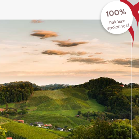
100%
Rakúska
spoločnosť