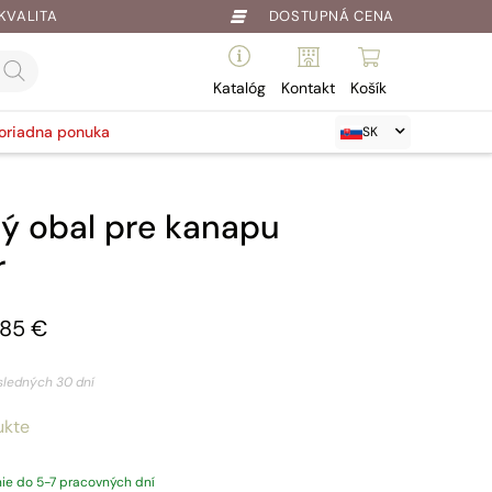
KVALITA
DOSTUPNÁ CENA
Katalóg
Kontakt
Košík
oriadna ponuka
SK
ý obal pre kanapu
r
,85
€
sledných 30 dní
ukte
ie do 5-7 pracovných dní