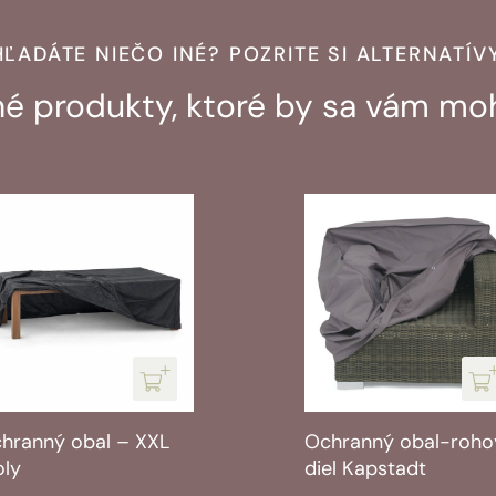
HĽADÁTE NIEČO INÉ? POZRITE SI ALTERNATÍVY
 produkty, ktoré by sa vám moh
hranný obal – lavice
Ochranný obal – lav
05cm)
(130cm)
vodná
tuálna
Pôvodná
Aktuálna