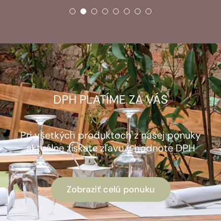
DPH PLATÍME ZA VÁS
Pri všetkých produktoch z našej ponuky
aktuálne získate zľavu v hodnote DPH
Zobraziť celú ponuku