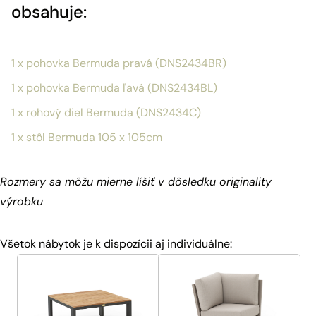
obsahuje:
1 x pohovka Bermuda pravá (DNS2434BR)
1 x pohovka Bermuda ľavá (DNS2434BL)
1 x rohový diel Bermuda (DNS2434C)
1 x stôl Bermuda 105 x 105cm
Rozmery sa môžu mierne líšiť v dôsledku originality
výrobku
Všetok nábytok je k dispozícii aj individuálne: