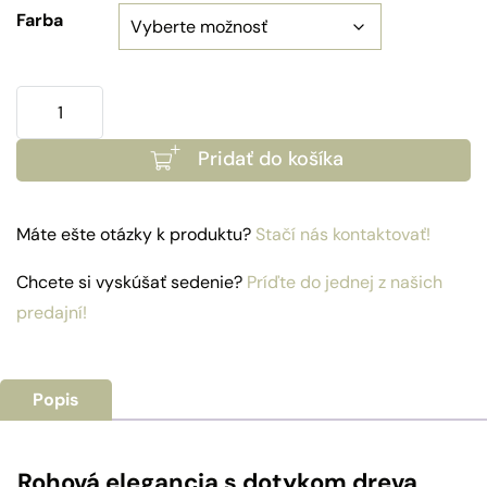
Farba
množstvo
Sedacia
Pridať do košíka
súprava
Bermuda
Máte ešte otázky k produktu?
Stačí nás kontaktovať!
Chcete si vyskúšať sedenie?
Príďte do jednej z našich
predajní!
Popis
Rohová elegancia s dotykom dreva