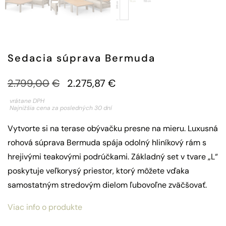
Sedacia súprava Bermuda
2.799,00
€
2.275,87
€
vrátane DPH
Najnižšia cena za posledných 30 dní
Vytvorte si na terase obývačku presne na mieru. Luxusná
rohová súprava Bermuda spája odolný hliníkový rám s
hrejivými teakovými podrúčkami. Základný set v tvare „L“
poskytuje veľkorysý priestor, ktorý môžete vďaka
samostatným stredovým dielom ľubovoľne zväčšovať.
Viac info o produkte