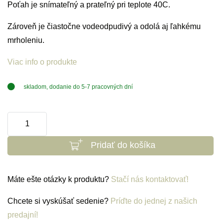
Poťah je snímateľný a prateľný pri teplote 40C.
Zároveň je čiastočne vodeodpudivý a odolá aj ľahkému
mrholeniu.
Viac info o produkte
skladom, dodanie do 5-7 pracovných dní
množstvo
Šedý
Pridať do košíka
-
melírovaný
poťah
Máte ešte otázky k produktu?
Stačí nás kontaktovať!
pre
kreslo
Chcete si vyskúšať sedenie?
Príďte do jednej z našich
Siena
predajní!