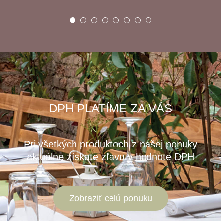
DPH PLATÍME ZA VÁS
Pri všetkých produktoch z našej ponuky
aktuálne získate zľavu v hodnote DPH
Zobraziť celú ponuku