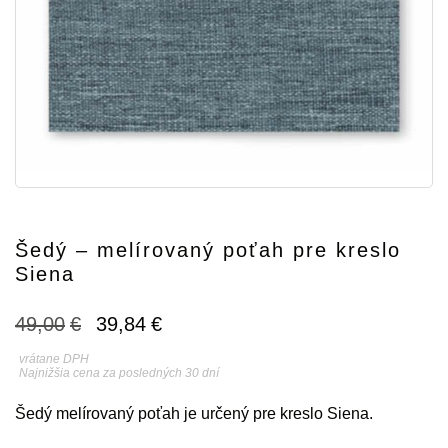
Šedý – melírovaný poťah pre kreslo
Siena
Pôvodná
Aktuálna
49,00
€
39,84
€
cena
cena
vrátane DPH
Najnižšia cena za posledných 30 dní
bola:
je:
Šedý melírovaný poťah je určený pre kreslo Siena.
49,00€.
39,84€.