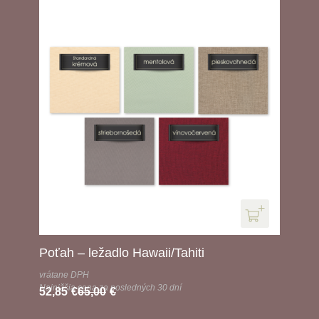
Poťah – ležadlo Hawaii/Tahiti
vrátane DPH
Najnižšia cena za posledných 30 dní
52,85
€
65,00
€