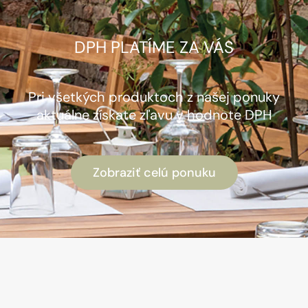
DPH PLATÍME ZA VÁS
Pri všetkých produktoch z našej ponuky
aktuálne získate zľavu v hodnote DPH
Zobraziť celú ponuku