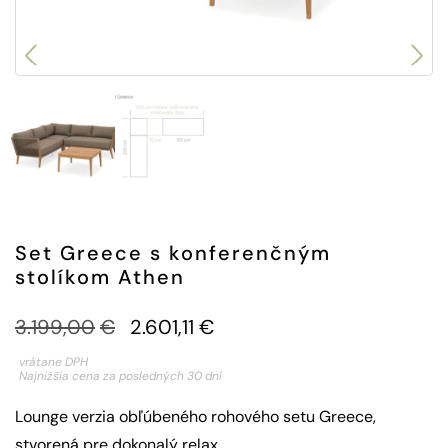
Set Greece s konferenčným
stolíkom Athen
3.199,00
€
2.601,11
€
vrátane DPH
Najnižšia cena za posledných 30 dní
Lounge verzia obľúbeného rohového setu Greece,
stvorená pre dokonalý relax.