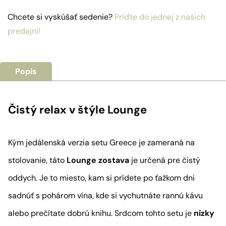
stolíkom
Athen
Chcete si vyskúšať sedenie?
Príďte do jednej z našich
predajní!
Popis
Čistý relax v štýle Lounge
Kým jedálenská verzia setu Greece je zameraná na
stolovanie, táto
Lounge zostava
je určená pre čistý
oddych. Je to miesto, kam si prídete po ťažkom dni
sadnúť s pohárom vína, kde si vychutnáte rannú kávu
alebo prečítate dobrú knihu. Srdcom tohto setu je
nízky