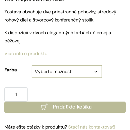
Zostava obsahuje dve priestranné pohovky, stredový
rohový diel a štvorcový konferenčný stolík.
K dispozícii v dvoch elegantných farbách: čiernej a
béžovej.
Viac info o produkte
Farba
množstvo
Set
Pridať do košíka
Greece
s
konferenčným
Máte ešte otázky k produktu?
Stačí nás kontaktovať!