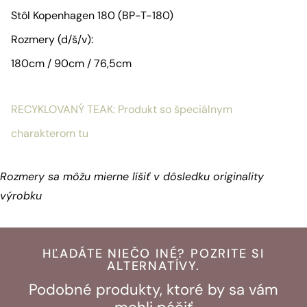
Stôl Kopenhagen 180 (BP-T-180)
Rozmery (d/š/v):
180cm / 90cm / 76,5cm
RECYKLOVANÝ TEAK: Produkt so špeciálnym
charakterom tu
Rozmery sa môžu mierne líšiť v dôsledku originality
výrobku
HĽADÁTE NIEČO INÉ? POZRITE SI
ALTERNATÍVY.
Podobné produkty, ktoré by sa vám