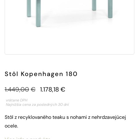
Stôl Kopenhagen 180
Pôvodná
Aktuálna
1.449,00
€
1.178,18
€
cena
cena
vrátane DPH
Najnižšia cena za posledných 30 dní
bola:
je:
Stôl z recyklovaného teaku s nohami z nehrdzavejúcej
1.449,00€.
1.178,18€.
ocele.