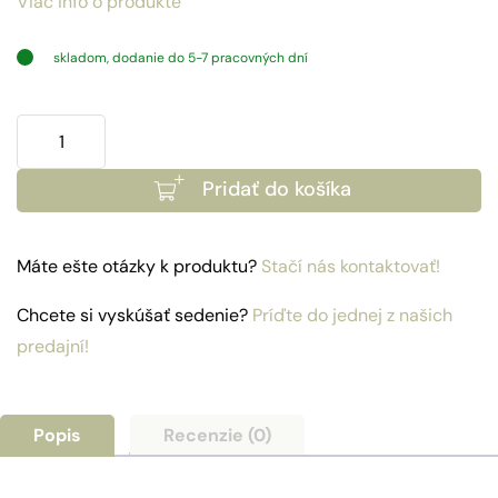
Viac info o produkte
skladom, dodanie do 5-7 pracovných dní
množstvo
Stôl
Pridať do košíka
Kopenhagen
180
Máte ešte otázky k produktu?
Stačí nás kontaktovať!
Chcete si vyskúšať sedenie?
Príďte do jednej z našich
predajní!
Popis
Recenzie (0)