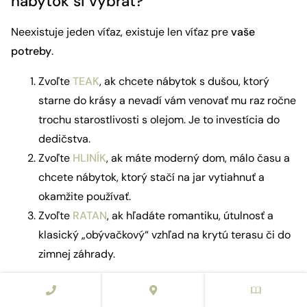
nábytok si vybrať?
Neexistuje jeden víťaz, existuje len víťaz pre
vaše
potreby
.
Zvoľte
TEAK
, ak chcete nábytok s dušou, ktorý
starne do krásy a nevadí vám venovať mu raz ročne
trochu starostlivosti s olejom. Je to investícia do
dedičstva.
Zvoľte
HLINÍK
, ak máte moderný dom, málo času a
chcete nábytok, ktorý stačí na jar vytiahnuť a
okamžite používať.
Zvoľte
RATAN
, ak hľadáte romantiku, útulnosť a
klasický „obývačkový“ vzhľad na krytú terasu či do
zimnej záhrady.
Často kladené otázky o materiáloch