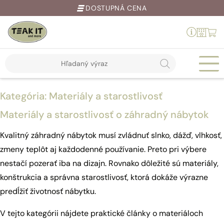
RAKÚSKA SPOLOČNOSŤ
Products
search
Springe
zum
Inhalt
Kategória:
Materiály a starostlivosť
Materiály a starostlivosť o záhradný nábytok
Kvalitný záhradný nábytok musí zvládnuť slnko, dážď, vlhkosť,
zmeny teplôt aj každodenné používanie. Preto pri výbere
nestačí pozerať iba na dizajn. Rovnako dôležité sú materiály,
konštrukcia a správna starostlivosť, ktorá dokáže výrazne
predĺžiť životnosť nábytku.
V tejto kategórii nájdete praktické články o materiáloch