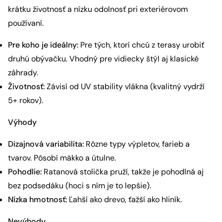
krátku životnosť a nízku odolnosť pri exteriérovom
používaní.
Pre koho je ideálny:
Pre tých, ktorí chcú z terasy urobiť
druhú obývačku. Vhodný pre vidiecky štýl aj klasické
záhrady.
Životnosť:
Závisí od UV stability vlákna (kvalitný vydrží
5+ rokov).
Výhody
Dizajnová variabilita:
Rôzne typy výpletov, farieb a
tvarov. Pôsobí mäkko a útulne.
Pohodlie:
Ratanová stolička pruží, takže je pohodlná aj
bez podsedáku (hoci s ním je to lepšie).
Nízka hmotnosť:
Ľahší ako drevo, ťažší ako hliník.
Nevýhody