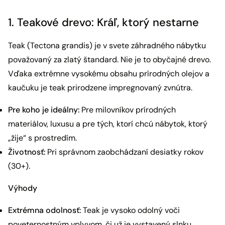
1. Teakové drevo: Kráľ, ktorý nestarne
Teak (Tectona grandis) je v svete záhradného nábytku
považovaný za zlatý štandard. Nie je to obyčajné drevo.
Vďaka extrémne vysokému obsahu prírodných olejov a
kaučuku je teak prirodzene impregnovaný zvnútra.
Pre koho je ideálny:
Pre milovníkov prírodných
materiálov, luxusu a pre tých, ktorí chcú nábytok, ktorý
„žije“ s prostredím.
Životnosť:
Pri správnom zaobchádzaní desiatky rokov
(30+).
Výhody
Extrémna odolnosť:
Teak je vysoko odolný voči
poveternostným vplyvom, či už je vystavený slnku,