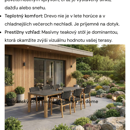
dažďu alebo snehu.
Teplotný komfort:
Drevo nie je v lete horúce a v
chladnejších večeroch nechladí. Je príjemné na dotyk.
Prestížny vzhľad:
Masívny teakový stôl je dominantou,
ktorá okamžite zvýši vizuálnu hodnotu vašej terasy.
Jedálenský set z teakového dreva pri dome