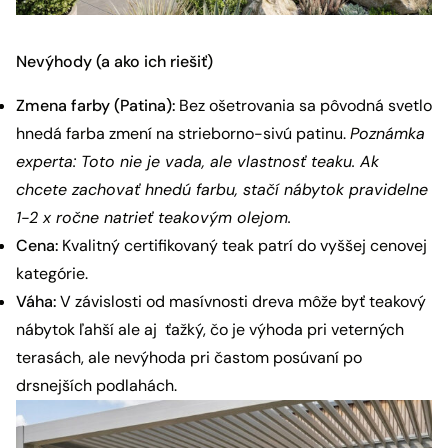
Nevýhody (a ako ich riešiť)
Zmena farby (Patina):
Bez ošetrovania sa pôvodná svetlo
hnedá farba zmení na strieborno-sivú patinu.
Poznámka
experta: Toto nie je vada, ale vlastnosť teaku. Ak
chcete zachovať hnedú farbu, stačí nábytok pravidelne
1-2 x ročne natrieť teakovým olejom.
Cena:
Kvalitný certifikovaný teak patrí do vyššej cenovej
kategórie.
Váha:
V závislosti od masívnosti dreva môže byť teakový
nábytok ľahší ale aj ťažký, čo je výhoda pri veterných
terasách, ale nevýhoda pri častom posúvaní po
drsnejších podlahách.