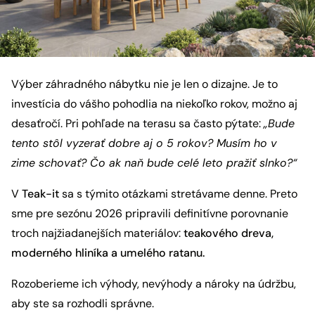
Výber záhradného nábytku nie je len o dizajne. Je to
investícia do vášho pohodlia na niekoľko rokov, možno aj
desaťročí. Pri pohľade na terasu sa často pýtate:
„Bude
tento stôl vyzerať dobre aj o 5 rokov? Musím ho v
zime schovať? Čo ak naň bude celé leto pražiť slnko?“
V
Teak-it
sa s týmito otázkami stretávame denne. Preto
sme pre sezónu 2026 pripravili definitívne porovnanie
troch najžiadanejších materiálov:
teakového dreva,
moderného hliníka a umelého ratanu.
Rozoberieme ich výhody, nevýhody a nároky na údržbu,
aby ste sa rozhodli správne.