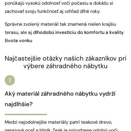
ponúkajú vysokú odolnosť voči počasiu a dokážu si
zachovať svoju funkčnosť aj vzhľad dlhé roky.
Správne zvolený materiál tak znamená nielen krajšiu
terasu, ale aj
dlhodobú investíciu do komfortu a kvality
života vonku
Najčastejšie otázky našich zákazníkov pri
výbere záhradného nábytku
Aký materiál záhradného nábytku vydrží
najdlhšie?
Medzi najodolnejšie materiály patrí teakové drevo,
nerezová oceľ a hliník. Teak je prirodzene odolný voči