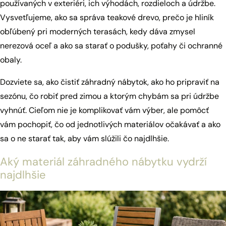
používaných v exteriéri, ich výhodách, rozdieloch a údržbe.
Vysvetľujeme, ako sa správa teakové drevo, prečo je hliník
obľúbený pri moderných terasách, kedy dáva zmysel
nerezová oceľ a ako sa starať o podušky, poťahy či ochranné
obaly.
Dozviete sa, ako čistiť záhradný nábytok, ako ho pripraviť na
sezónu, čo robiť pred zimou a ktorým chybám sa pri údržbe
vyhnúť. Cieľom nie je komplikovať vám výber, ale pomôcť
vám pochopiť, čo od jednotlivých materiálov očakávať a ako
sa o ne starať tak, aby vám slúžili čo najdlhšie.
Aký materiál záhradného nábytku vydrží
najdlhšie