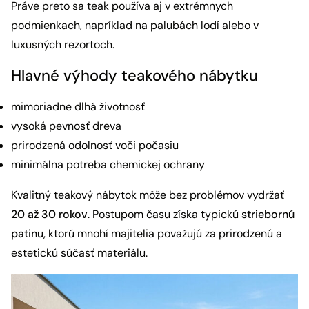
Práve preto sa teak používa aj v extrémnych
podmienkach, napríklad na palubách lodí alebo v
luxusných rezortoch.
Hlavné výhody teakového nábytku
mimoriadne dlhá životnosť
vysoká pevnosť dreva
prirodzená odolnosť voči počasiu
minimálna potreba chemickej ochrany
Kvalitný teakový nábytok môže bez problémov vydržať
20 až 30 rokov
. Postupom času získa typickú
striebornú
patinu
, ktorú mnohí majitelia považujú za prirodzenú a
estetickú súčasť materiálu.