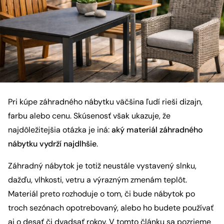
Pri kúpe záhradného nábytku väčšina ľudí rieši dizajn,
farbu alebo cenu. Skúsenosť však ukazuje, že
najdôležitejšia otázka je iná:
aký materiál záhradného
nábytku vydrží najdlhšie
.
Záhradný nábytok je totiž neustále vystavený slnku,
dažďu, vlhkosti, vetru a výrazným zmenám teplôt.
Materiál preto rozhoduje o tom, či bude nábytok po
troch sezónach opotrebovaný, alebo ho budete používať
aj o desať či dvadsať rokov. V tomto článku sa pozrieme