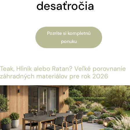
desaťročia
Pozrite si kompletnú
ponuku
Teak, Hliník alebo Ratan? Veľké porovnanie
záhradných materiálov pre rok 2026