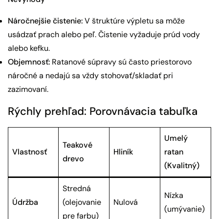
Náročnejšie čistenie:
V štruktúre výpletu sa môže
usádzať prach alebo peľ. Čistenie vyžaduje prúd vody
alebo kefku.
Objemnosť:
Ratanové súpravy sú často priestorovo
náročné a nedajú sa vždy stohovať/skladať pri
zazimovaní.
Rýchly prehľad: Porovnávacia tabuľka
Umelý
Teakové
Vlastnosť
Hliník
ratan
drevo
(Kvalitný)
Stredná
Nízka
Údržba
(olejovanie
Nulová
(umývanie)
pre farbu)