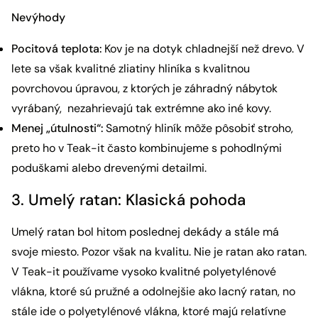
Nevýhody
Pocitová teplota:
Kov je na dotyk chladnejší než drevo. V
lete sa však kvalitné zliatiny hliníka s kvalitnou
povrchovou úpravou, z ktorých je záhradný nábytok
vyrábaný, nezahrievajú tak extrémne ako iné kovy.
Menej „útulnosti“:
Samotný hliník môže pôsobiť stroho,
preto ho v Teak-it často kombinujeme s pohodlnými
poduškami alebo drevenými detailmi.
3. Umelý ratan: Klasická pohoda
Umelý ratan bol hitom poslednej dekády a stále má
svoje miesto. Pozor však na kvalitu. Nie je ratan ako ratan.
V Teak-it používame vysoko kvalitné polyetylénové
vlákna, ktoré sú pružné a odolnejšie ako lacný ratan, no
stále ide o polyetylénové vlákna, ktoré majú relatívne