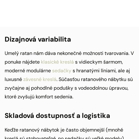
Dizajnová variabilita
Umelý ratan nám dáva nekonečné možnosti tvarovania. V
ponuke nájdete
klasické kreslá
s vidieckym šarmom,
moderné modulárne
sedačky
s hranatými líniami, ale aj
luxusné
závesné kreslá
. Súčasťou ratanového nábytku sú
zvyčajne aj pohodlné podušky s vodeodolnou úpravou,
ktoré zvyšujú komfort sedenia.
Skladová dostupnosť a logistika
Keďže ratanový nábytok je často objemnejší (mnohé
kreslá sú stohovateľné, no sedačky sú veľké modely),