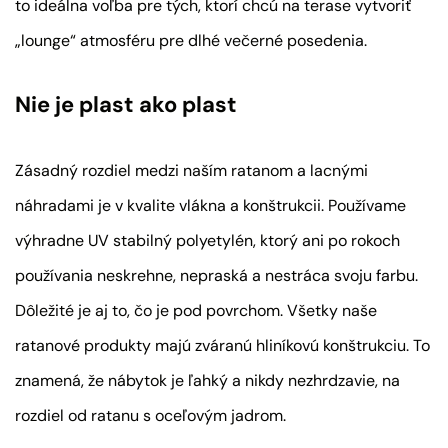
to ideálna voľba pre tých, ktorí chcú na terase vytvoriť
„lounge“ atmosféru pre dlhé večerné posedenia.
Nie je plast ako plast
Zásadný rozdiel medzi naším ratanom a lacnými
náhradami je v kvalite vlákna a konštrukcii. Používame
výhradne UV stabilný polyetylén, ktorý ani po rokoch
používania neskrehne, nepraská a nestráca svoju farbu.
Dôležité je aj to, čo je pod povrchom. Všetky naše
ratanové produkty majú zváranú hliníkovú konštrukciu. To
znamená, že nábytok je ľahký a nikdy nezhrdzavie, na
rozdiel od ratanu s oceľovým jadrom.