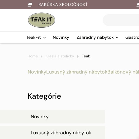
RAKÚSKA SPOLOČNOSŤ
Products
search
Teak-it
Novinky
Záhradný nábytok
Gastro
Springe
Home
Kreslá a stoličky
Teak
zum
Inhalt
Novinky
Luxusný záhradný nábytok
Balkónový ná
Kategórie
Novinky
Luxusný záhradný nábytok