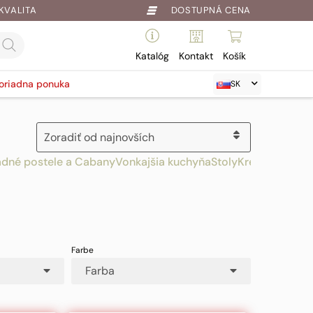
KVALITA
DOSTUPNÁ CENA
Katalóg
Kontakt
Košík
oriadna ponuka
SK
adné postele a Cabany
Vonkajšia kuchyňa
Stoly
Kreslá a stolič
Farba