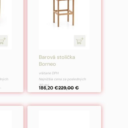
Barová stolička
Borneo
Pôvodná
Aktuálna
vrátane DPH
cena
cena
edných
Najnižšia cena za posledných
30 dní
bola:
je:
€
186,20
€
229,00
€
229,00€.
186,20€.