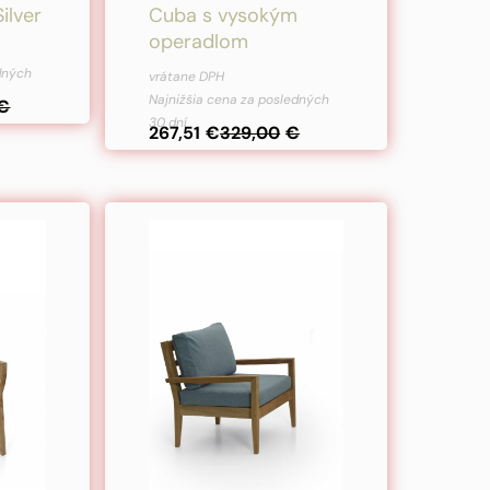
ilver
Cuba s vysokým
operadlom
Pôvodná
Aktuálna
edných
vrátane DPH
cena
cena
Najnižšia cena za posledných
€
30 dní
bola:
je:
267,51
€
329,00
€
329,00€.
267,51€.