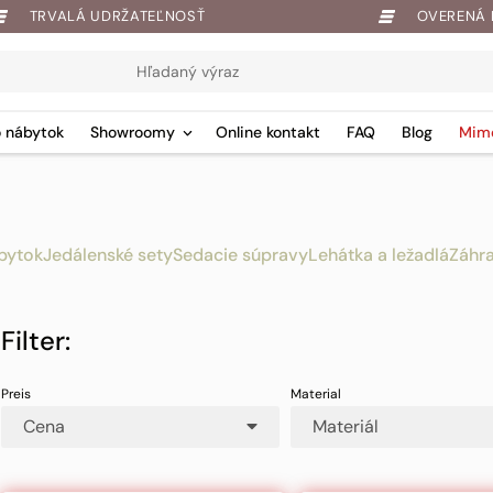
TRVALÁ UDRŽATEĽNOSŤ
OVERENÁ 
 nábytok
Showroomy
Online kontakt
FAQ
Blog
Mim
bytok
Jedálenské sety
Sedacie súpravy
Lehátka a ležadlá
Záhr
Filter:
Cena
Materiál