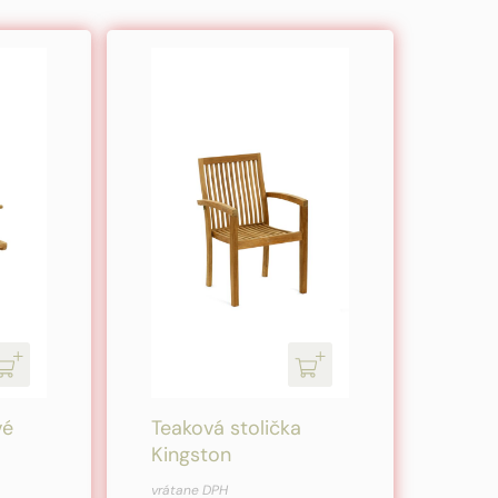
vé
Teaková stolička
Kingston
Pôvodná
Aktuálna
vrátane DPH