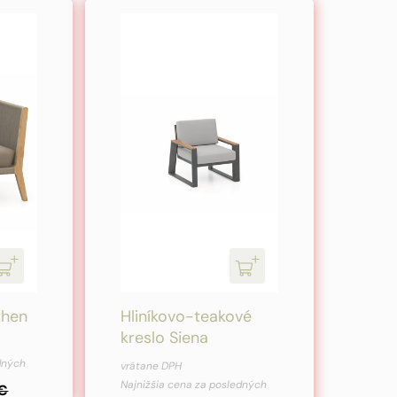
then
Hliníkovo-teakové
kreslo Siena
Pôvodná
Aktuálna
edných
vrátane DPH
cena
cena
Najnižšia cena za posledných
€