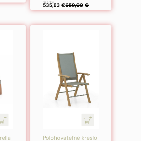
30 dní
bola:
je:
535,83
€
659,00
€
659,00€.
535,83€.
rella
Polohovateľné kreslo