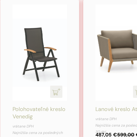
Polohovateľné kreslo
Lanové kreslo A
Venedig
vrátane DPH
Najnižšia cena za posl
vrátane DPH
30 dní
Najnižšia cena za posledných
487,05
€
599,00