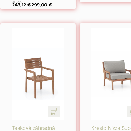
30 dní
243,12
€
299,00
€
Teaková záhradná
Kreslo Nizza Sub