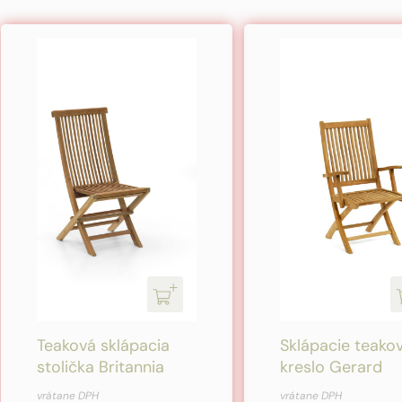
Teaková sklápacia
Sklápacie teako
stolička Britannia
kreslo Gerard
Pôvodná
Aktuálna
Pôvodná
Aktuálna
vrátane DPH
vrátane DPH