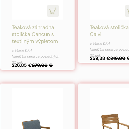
Teaková záhradná
Teaková stolička
stolička Cancun s
Calvi
textilným výpletom
vrátane DPH
Pôvodná
Aktuálna
Najnižšia cena za posl
vrátane DPH
cena
cena
30 dní
Najnižšia cena za posledných
259,38
€
319,00
30 dní
bola:
je:
226,85
€
279,00
€
279,00€.
226,85€.