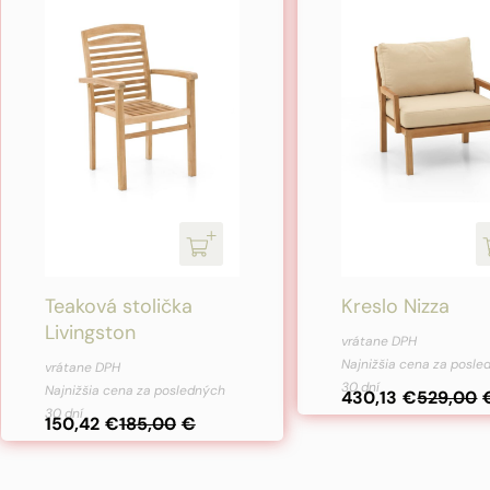
Teaková stolička
Kreslo Nizza
Livingston
Pôvodná
Aktuálna
vrátane DPH
Pôvodná
Aktuálna
cena
cena
Najnižšia cena za posl
vrátane DPH
cena
cena
30 dní
Najnižšia cena za posledných
bola:
je:
430,13
€
529,00
30 dní
bola:
je:
150,42
€
185,00
€
529,00€.
430,13€.
185,00€.
150,42€.