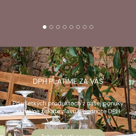
DPH PLATÍME ZA VÁS
Pri všetkých produktoch z našej ponuky
aktuálne získate zľavu v hodnote DPH