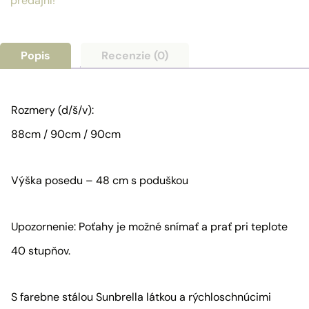
Silver
predajní!
Popis
Recenzie (0)
Rozmery (d/š/v):
88cm / 90cm / 90cm
Výška posedu – 48 cm s poduškou
Upozornenie: Poťahy je možné snímať a prať pri teplote
40 stupňov.
S farebne stálou Sunbrella látkou a rýchloschnúcimi