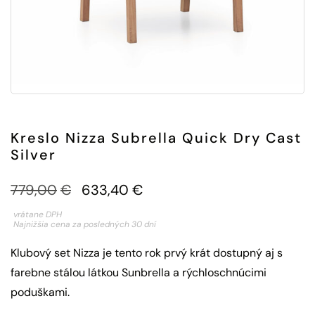
Kreslo Nizza Subrella Quick Dry Cast
Silver
Pôvodná
Aktuálna
779,00
€
633,40
€
cena
cena
vrátane DPH
Najnižšia cena za posledných 30 dní
bola:
je:
Klubový set Nizza je tento rok prvý krát dostupný aj s
779,00€.
633,40€.
farebne stálou látkou Sunbrella a rýchloschnúcimi
poduškami.