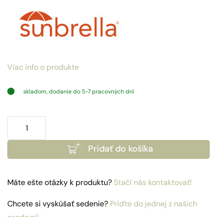
Viac info o produkte
skladom, dodanie do 5-7 pracovných dní
množstvo
Kreslo
Pridať do košíka
Nizza
Subrella
Quick
Máte ešte otázky k produktu?
Stačí nás kontaktovať!
Dry
Cast
Chcete si vyskúšať sedenie?
Príďte do jednej z našich