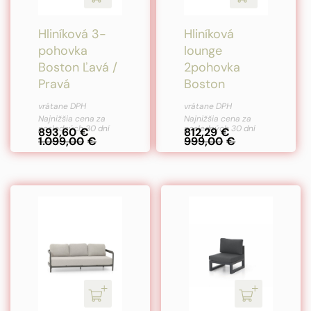
Hliníková 3-
Hliníková
pohovka
lounge
Boston Ľavá /
2pohovka
Pravá
Boston
vrátane DPH
vrátane DPH
Najnižšia cena za
Najnižšia cena za
posledných 30 dní
posledných 30 dní
893,60
€
812,29
€
1.099,00
€
999,00
€