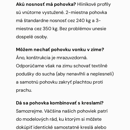
Akú nosnosť má pohovka?
Hliníkové profily
sú vnútorne vystužené. 2-miestna pohovka
má štandardne nosnosť cez 240 kg a 3-
miestna cez 350 kg. Bez problémov unesie
dospelé osoby.
Môžem nechať pohovku vonku v zime?
Áno, konštrukcia je mrazuvzdorná.
Odporúčame však na zimu schovať textilné
podušky do sucha (aby nenavlhli a neplesneli)
a samotnú pohovku zakryť plachtou proti
prachu.
Dá sa pohovka kombinovať s kreslami?
Samozrejme. Väčšina našich pohoviek patrí
do modelových rád, ku ktorým si môžete
dokúpiť identické samostatné kreslá alebo