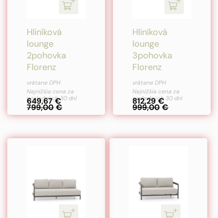
Hliníková
Hliníková
lounge
lounge
2pohovka
3pohovka
Florenz
Florenz
vrátane DPH
vrátane DPH
Najnižšia cena za
Najnižšia cena za
posledných 30 dní
posledných 30 dní
649,67
€
812,29
€
799,00
€
999,00
€