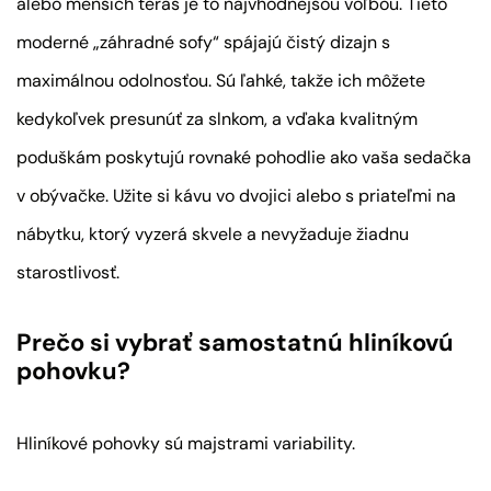
alebo menších terás je to najvhodnejšou voľbou. Tieto
moderné „záhradné sofy“ spájajú čistý dizajn s
maximálnou odolnosťou. Sú ľahké, takže ich môžete
kedykoľvek presunúť za slnkom, a vďaka kvalitným
poduškám poskytujú rovnaké pohodlie ako vaša sedačka
v obývačke. Užite si kávu vo dvojici alebo s priateľmi na
nábytku, ktorý vyzerá skvele a nevyžaduje žiadnu
starostlivosť.
Prečo si vybrať samostatnú hliníkovú
pohovku?
Hliníkové pohovky sú majstrami variability.