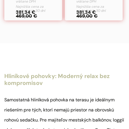
vrátane DPH
vrátane DPH
cena
cena
Najnižšia cena za
cena
cena
Najnižšia cena za
posledných 30 dní
posledných 30 dní
381,34
€
381,34
€
bola:
je:
bola:
je:
469,00
€
469,00
€
469,00€.
381,34€.
469,00€.
381,34€.
Hliníkové pohovky: Moderný relax bez
kompromisov
Samostatná hliníková pohovka na terasu je ideálnym
riešením pre tých, ktorí nemajú priestor na obrovskú
rohovú sedačku. Pre majiteľov mestských balkónov, loggií